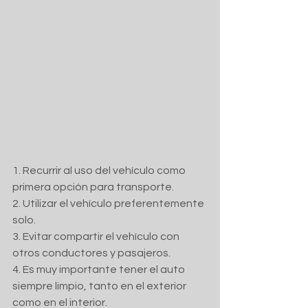
1. Recurrir al uso del vehículo como 
primera opción para transporte.
2. Utilizar el vehículo preferentemente 
solo.
3. Evitar compartir el vehículo con 
otros conductores y pasajeros.
4. Es muy importante tener el auto 
siempre limpio, tanto en el exterior 
como en el interior.