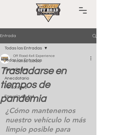
Entrada
Todas las Entradas
Off Road 4x4 Experience
Todas las Entradas
4 min de lectura
Trasladarse en
Novedades
Anecdotario
tiempos de
Personajes
pandemia
Escuela de 4x4
¿Cómo mantenemos 
nuestro vehículo lo más 
limpio posible para 