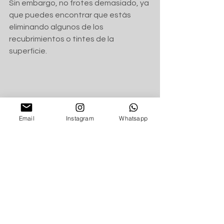
Sin embargo, no frotes demasiado, ya 
que puedes encontrar que estás 
eliminando algunos de los 
recubrimientos o tintes de la 
superficie.
Email
Instagram
Whatsapp
10. Mientras conducimos, evitemos 
tocarnos la cara, especialmente 
boca, nariz y ojos. Algo que podemos 
empezar a practicar es usar la mano 
NO dominante para manipular llaves, 