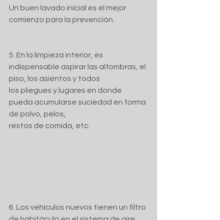
Un buen lavado inicial es el mejor 
comienzo para la prevención.
5. En la limpieza interior, es 
indispensable aspirar las alfombras, el 
piso, los asientos y todos
los pliegues y lugares en donde 
pueda acumularse suciedad en forma 
de polvo, pelos,
restos de comida, etc.
6. Los vehículos nuevos tienen un filtro 
de habitáculo en el sistema de aire 