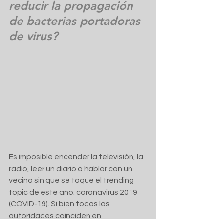
reducir la propagación 
de bacterias portadoras 
de virus?
Es imposible encender la televisión, la 
radio, leer un diario o hablar con un 
vecino sin que se toque el trending 
topic de este año: coronavirus 2019 
(COVID-19). Si bien todas las 
autoridades coinciden en 