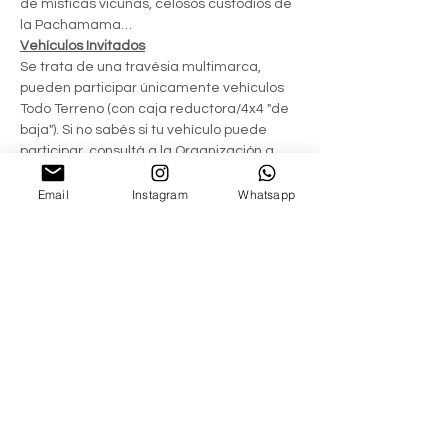
de místicas vicuñas, celosos custodios de 
la Pachamama…
Vehículos Invitados
Se trata de una travésia multimarca, 
pueden participar únicamente vehículos 
Todo Terreno (con caja reductora/4x4 "de 
baja"). Si no sabés si tu vehículo puede 
participar, consultá a la Organización a 
través del formulario de contacto!
Grado de dificultad
Email
Instagram
Whatsapp
Intermedia
Accesorios requeridos
Ganchos de tiro (delanteros/traseros).
Doble auxilio.
Walkers
Aquellas personas que no disponen de un 
vehículo doble tracción pueden participar 
como acompañantes en los vehículos de 
la Organización.
Compartir este evento