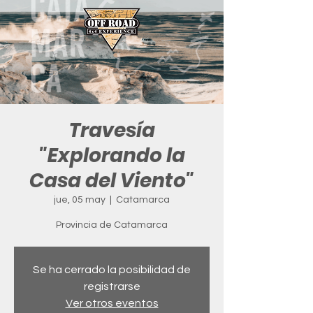
Travesía
"Explorando la
Casa del Viento"
jue, 05 may
  |  
Catamarca
Provincia de Catamarca
Se ha cerrado la posibilidad de
registrarse
Ver otros eventos