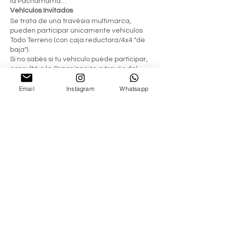
la Pachamama…
Vehículos Invitados
Se trata de una travésia multimarca,
pueden participar únicamente vehículos
Todo Terreno (con caja reductora/4x4 "de
baja").
Si no sabés si tu vehículo puede participar,
consultá a la Organización a través del
formulario de contacto!
Grado de dificultad
Email
Instagram
Whatsapp
Medio
Accesorios requeridos
Ganchos de tiro (delanteros/traseros).
Doble auxilio.
Walkers
Aquellas personas que no disponen de un
vehículo doble tracción pueden participar
como acompañantes en los vehículos de
la Organización.
Compartir este evento