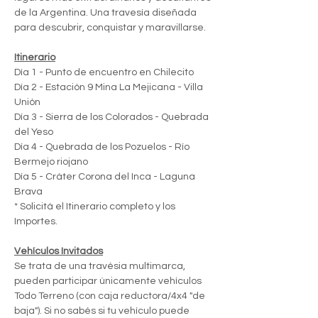
de la Argentina. Una travesía diseñada 
para descubrir, conquistar y maravillarse.
Itinerario
Día 1 - Punto de encuentro en Chilecito
Día 2 - Estación 9 Mina La Mejicana - Villa 
Unión
Día 3 - Sierra de los Colorados - Quebrada 
del Yeso
Día 4 - Quebrada de los Pozuelos - Río 
Bermejo riojano
Día 5 - Cráter Corona del Inca - Laguna 
Brava
* Solicitá el Itinerario completo y los 
Importes.
Vehículos Invitados
Se trata de una travésia multimarca, 
pueden participar únicamente vehículos 
Todo Terreno (con caja reductora/4x4 "de 
baja"). Si no sabés si tu vehículo puede 