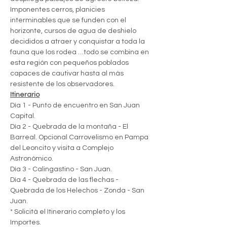
Imponentes cerros, planicies 
interminables que se funden con el 
horizonte, cursos de agua de deshielo 
decididos a atraer y conquistar a toda la 
fauna que los rodea …todo se combina en 
esta región con pequeños poblados 
capaces de cautivar hasta al más 
resistente de los observadores.
Itinerario
Día 1 - Punto de encuentro en San Juan 
Capital.
Día 2 - Quebrada de la montaña - El 
Barreal. Opcional Carrovelismo en Pampa 
del Leoncito y visita a Complejo 
Astronómico.
Día 3 - Calingastino - San Juan.
Día 4 - Quebrada de las flechas - 
Quebrada de los Helechos - Zonda - San 
Juan.
* Solicitá el Itinerario completo y los 
Importes.