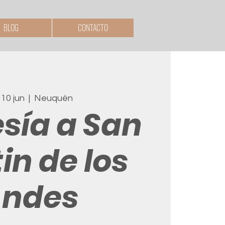
BLOG
CONTACTO
 10 jun
  |  
Neuquén
sía a San
in de los
ndes