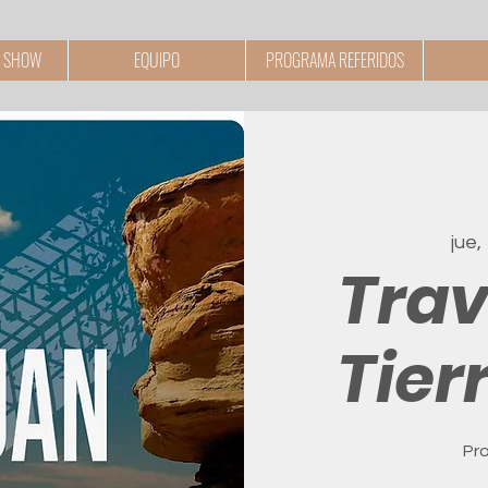
 SHOW
EQUIPO
PROGRAMA REFERIDOS
jue,
Trav
Tier
Pr