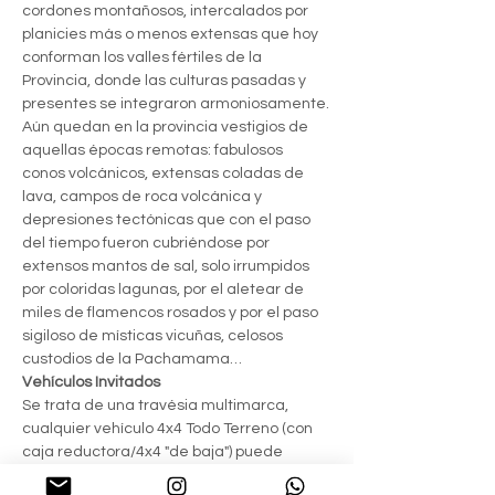
cordones montañosos, intercalados por 
planicies más o menos extensas que hoy 
conforman los valles fértiles de la 
Provincia, donde las culturas pasadas y 
presentes se integraron armoniosamente.
Aún quedan en la provincia vestigios de 
aquellas épocas remotas: fabulosos 
conos volcánicos, extensas coladas de 
lava, campos de roca volcánica y 
depresiones tectónicas que con el paso 
del tiempo fueron cubriéndose por 
extensos mantos de sal, solo irrumpidos 
por coloridas lagunas, por el aletear de 
miles de flamencos rosados y por el paso 
sigiloso de místicas vicuñas, celosos 
custodios de la Pachamama…
Vehículos Invitados
Se trata de una travésia multimarca, 
cualquier vehículo 4x4 Todo Terreno (con 
caja reductora/4x4 "de baja") puede 
participar.