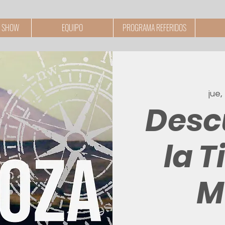
 SHOW
EQUIPO
PROGRAMA REFERIDOS
jue,
Desc
la T
M