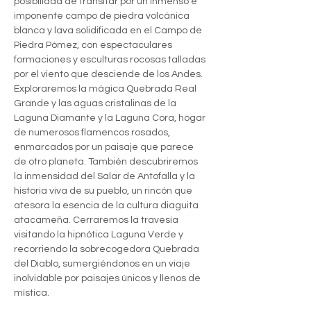
posibilidad de transitar por un inmenso e 
imponente campo de piedra volcánica 
blanca y lava solidificada en el Campo de 
Piedra Pómez, con espectaculares 
formaciones y esculturas rocosas talladas 
por el viento que desciende de los Andes. 
Exploraremos la mágica Quebrada Real 
Grande y las aguas cristalinas de la 
Laguna Diamante y la Laguna Cora, hogar 
de numerosos flamencos rosados, 
enmarcados por un paisaje que parece 
de otro planeta. También descubriremos 
la inmensidad del Salar de Antofalla y la 
historia viva de su pueblo, un rincón que 
atesora la esencia de la cultura diaguita 
atacameña. Cerraremos la travesía 
visitando la hipnótica Laguna Verde y 
recorriendo la sobrecogedora Quebrada 
del Diablo, sumergiéndonos en un viaje 
inolvidable por paisajes únicos y llenos de 
mística.