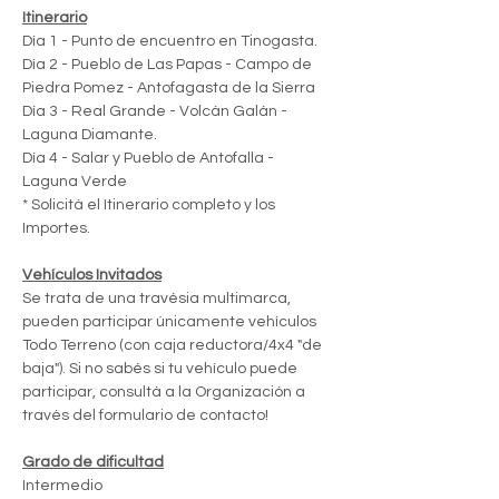
Itinerario
Día 1 - Punto de encuentro en Tinogasta.
Día 2 - Pueblo de Las Papas - Campo de 
Piedra Pomez - Antofagasta de la Sierra
Día 3 - Real Grande - Volcán Galán - 
Laguna Diamante.
Día 4 - Salar y Pueblo de Antofalla - 
Laguna Verde
* Solicitá el Itinerario completo y los 
Importes.
Vehículos Invitados
Se trata de una travésia multimarca, 
pueden participar únicamente vehículos 
Todo Terreno (con caja reductora/4x4 "de 
baja"). Si no sabés si tu vehículo puede 
participar, consultá a la Organización a 
través del formulario de contacto!
Grado de dificultad
Intermedio